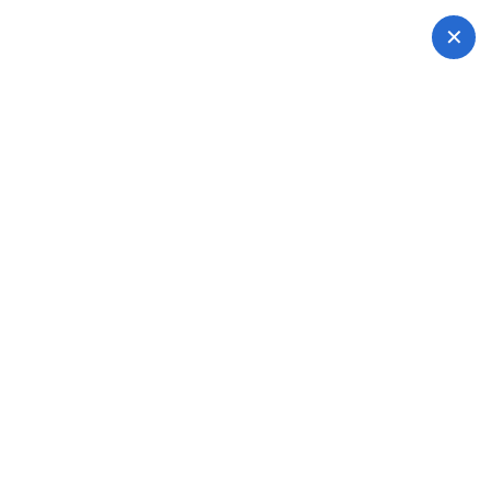
✕
名
影视中心
联系我们
登录平台
十大体育投注网站排名
专业 · 信赖 · 安全
立即注册